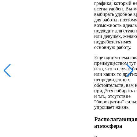
графика, который н
всегда удобен. Вы 
выбирать удобное в
для работы, поэтому
возможность идеал
подходит для студе
или девушек, жела
подработать имея
основную работу.
Еще одним немало
преимуществом тут 
и то, что в случае б
или каких то други
непредвиденных
обстоятельств, вам 
придётся собирать 
и т.п., отсутствие
“бюрократии” силь
упрощает жизнь.
Располагающа
атмосфера