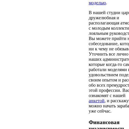
моделью
.
В нашей студии цар
дружелюбная и
располагающая атмо
с молодым коллект
лояльным руководст
Вы можете прийти 
собеседование, кото
ни к чему не обязыв
Уточнить все лично
наших администрат
которые когда-то са
работали моделями 
удовольствием поде
своим опытом и рас
обо всех премудрос
этой профессии. Ва
ознакомят с нашей
анкетой
, и расскажу
можно начать зараб
уже сейчас.
Финансовая
независимость