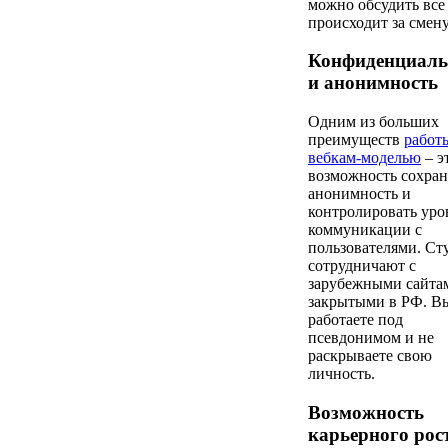
можно обсудить все
происходит за смен
Конфиденциаль
и анонимность
Одним из больших
преимуществ
работ
вебкам-моделью
– э
возможность сохран
анонимность и
контролировать уро
коммуникации с
пользователями. Ст
сотрудничают с
зарубежными сайта
закрытыми в РФ. В
работаете под
псевдонимом и не
раскрываете свою
личность.
Возможность
карьерного рос