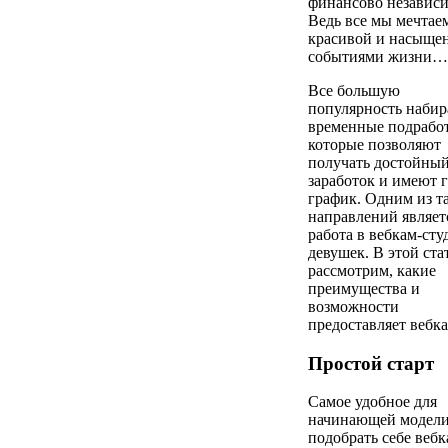
финансово независ
Ведь все мы мечтае
красивой и насыще
событиями жизни…
Все большую
популярность наби
временные подрабо
которые позволяют
получать достойны
заработок и имеют 
график. Одним из т
направлений являет
работа в вебкам-сту
девушек. В этой ста
рассмотрим, какие
преимущества и
возможности
предоставляет вебка
Простой старт
Самое удобное для
начинающей модели
подобрать себе веб