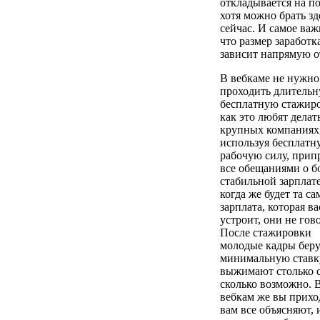
откладывается на п
хотя можно брать зд
сейчас. И самое важ
что размер заработк
зависит напрямую от
В вебкаме не нужно
проходить длитель
бесплатную стажиро
как это любят делат
крупных компаниях
используя бесплатн
рабочую силу, прип
все обещаниями о 
стабильной зарплат
когда же будет та са
зарплата, которая ва
устроит, они не гово
После стажировки
молодые кадры беру
минимальную ставк
выжимают столько с
сколько возможно. 
вебкам же вы прихо
вам все объясняют, 