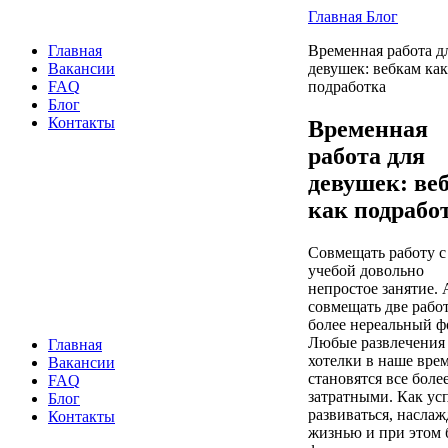
Главная
Блог
Главная
Временная работа д
Вакансии
девушек: вебкам как
FAQ
подработка
Блог
Контакты
Временная
работа для
девушек: ве
как подрабо
Совмещать работу с
учебой довольно
непростое занятие. 
совмещать две рабо
более нереальный ф
Любые развлечения
Главная
хотелки в наше вре
Вакансии
становятся все боле
FAQ
затратными. Как ус
Блог
развиваться, наслаж
Контакты
жизнью и при этом 