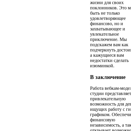
жизни для своих
поклонников. Это 
быть не только
удовлетворяющее
финансово, но и
захватывающее и
увлекательное
приключение. Мы
подскажем вам как
подчеркнуть достои
а кажущиеся вам
недостатки сделать
изюминкой.
В заключение
Работа вебкам-моде
студии представляе
привлекательную
возможность для де
ищущих работу с г
графиком. Обеспечи
финансовую
независимость, а та
открывает возможн