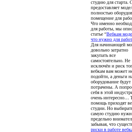
студию для старта. 
предоставляет моде
полностью оборудо
помещение для рабо
Что именно необхо
для работы, мы опи
статье
“
Вебкам мод
что нужно для рабо
Для начинающей мо
довольно затратно
закупать все
самостоятельно. Не
исключён и риск тог
вебкам вам может н
подойти, а деньги н
оборудование будут
потрачены. А попро
себя в этой индустр
очень интересно… Т
помощь приходят ве
студии. Но выбират
самую студию нужн
предельно внимател
забывая, что сущес
риски в работе вебк