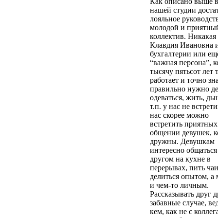
Как описано выше 
нашей студии доста
лояльное руководст
молодой и приятны
коллектив. Никакая
Клавдия Ивановна 
бухгалтерии или ещ
“важная персона”, к
тысячу пятьсот лет 
работает и точно зна
правильно нужно де
одеваться, жить, ды
т.п. у нас не встрет
нас скорее можно
встретить приятных
общении девушек, 
дружны. Девушкам
интересно общаться 
другом на кухне в
перерывах, пить чаи
делиться опытом, а
и чем-то личным.
Рассказывать друг д
забавные случае, вед
кем, как не с колле