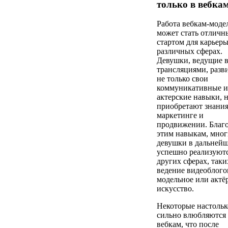
только в вебка
Работа вебкам-моде
может стать отлич
стартом для карьеры
различных сферах.
Девушки, ведущие в
трансляциями, разв
не только свои
коммуникативные и
актерские навыки, н
приобретают знания
маркетинге и
продвижении. Благ
этим навыкам, мног
девушки в дальней
успешно реализуютс
других сферах, таки
ведение видеоблого
модельное или актё
искусство.
Некоторые настольк
сильно влюбляются
вебкам, что после